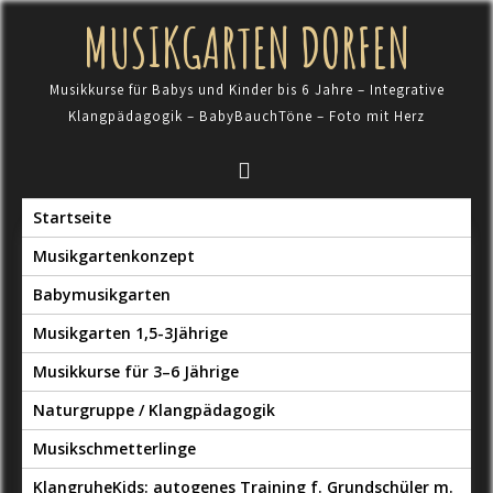
Skip
MUSIKGARTEN DORFEN
to
content
Musikkurse für Babys und Kinder bis 6 Jahre – Integrative
Klangpädagogik – BabyBauchTöne – Foto mit Herz
Startseite
Musikgartenkonzept
Babymusikgarten
Musikgarten 1,5-3Jährige
Musikkurse für 3–6 Jährige
Naturgruppe / Klangpädagogik
Musikschmetterlinge
KlangruheKids: autogenes Training f. Grundschüler m.