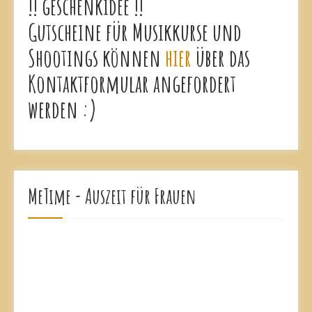
!! geschenkidee !!
Gutscheine für Musikkurse und
Shootings können
hier
über das
Kontaktformular angefordert
werden :)
MeTime - Auszeit für Frauen