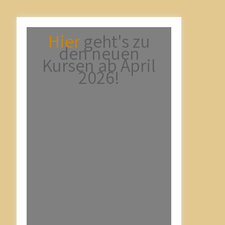
Hier
geht's zu
den neuen
Kursen ab April
2026!