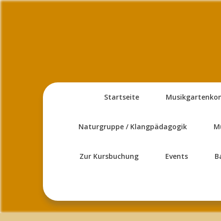
Skip
to
content
Startseite
Musikgartenko
Naturgruppe / Klangpädagogik
M
Zur Kursbuchung
Events
B