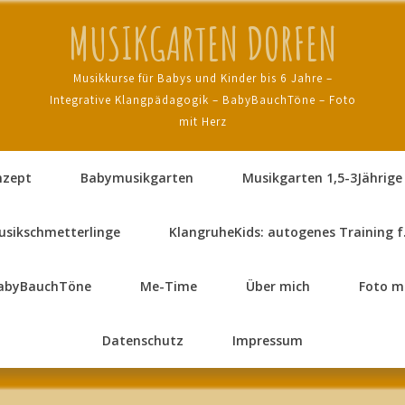
MUSIKGARTEN DORFEN
Musikkurse für Babys und Kinder bis 6 Jahre –
Integrative Klangpädagogik – BabyBauchTöne – Foto
mit Herz
nzept
Babymusikgarten
Musikgarten 1,5-3Jährige
usikschmetterlinge
KlangruheKids: autogenes Training f
abyBauchTöne
Me-Time
Über mich
Foto m
Datenschutz
Impressum