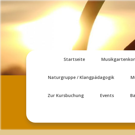
Skip
to
content
Startseite
Musikgartenko
Naturgruppe / Klangpädagogik
M
Zur Kursbuchung
Events
B