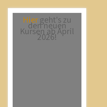
Hier
geht's zu
den neuen
Kursen ab April
2026!