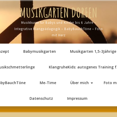
MUSIKGARTEN DORFEN
Musikkurse für Babys und Kinder bis 6 Jahre –
Integrative Klangpädagogik – BabyBauchTöne – Foto
mit Herz
nzept
Babymusikgarten
Musikgarten 1,5-3Jährige
usikschmetterlinge
KlangruheKids: autogenes Training f
abyBauchTöne
Me-Time
Über mich
Foto m
Datenschutz
Impressum