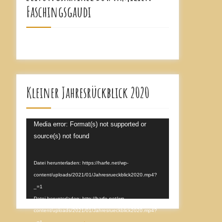
Faschingsgaudi
Kleiner Jahresrückblick 2020
Video-
Media error: Format(s) not supported or
Player
source(s) not found
Datei herunterladen: https://harfe.net/wp-
content/uploads/2021/01/Jahresrueckblick2020.mp4?
_=1
Datei herunterladen: http://harfe.net/wp-
content/uploads/2021/01/Jahresrueckblick2020.mp4?