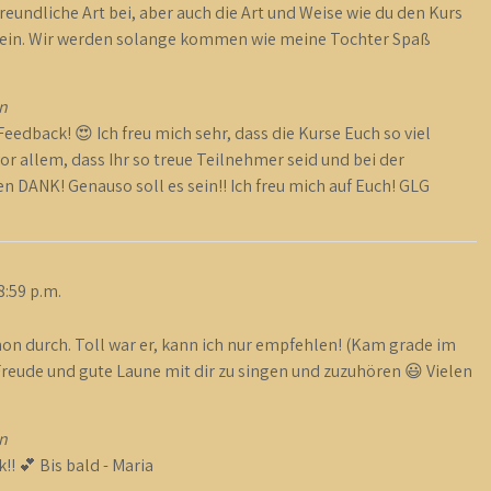
freundliche Art bei, aber auch die Art und Weise wie du den Kurs
klein. Wir werden solange kommen wie meine Tochter Spaß
n
 Feedback! 😍 Ich freu mich sehr, dass die Kurse Euch so viel
r allem, dass Ihr so treue Teilnehmer seid und bei der
n DANK! Genauso soll es sein!! Ich freu mich auf Euch! GLG
8:59 p.m.
hon durch. Toll war er, kann ich nur empfehlen! (Kam grade im
reude und gute Laune mit dir zu singen und zuzuhören 😃 Vielen
n
!! 💕 Bis bald - Maria