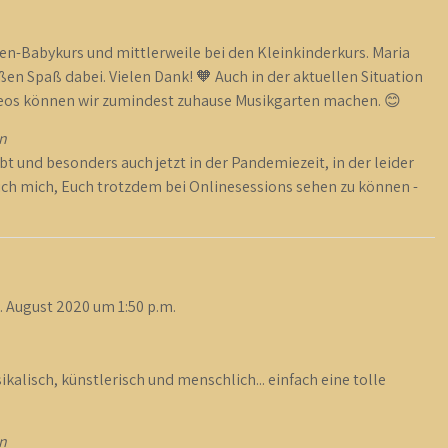
-Babykurs und mittlerweile bei den Kleinkinderkurs. Maria
n Spaß dabei. Vielen Dank! 🧡 Auch in der aktuellen Situation
deos können wir zumindest zuhause Musikgarten machen. 😊
n
t und besonders auch jetzt in der Pandemiezeit, in der leider
u ich mich, Euch trotzdem bei Onlinesessions sehen zu können -
. August 2020
um
1:50 p.m.
kalisch, künstlerisch und menschlich... einfach eine tolle
n