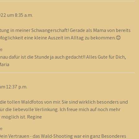
022
um
8:35 a.m.
eitung in meiner Schwangerschaft! Gerade als Mama von bereits
öglichkeit eine kleine Auszeit im Alltag zu bekommen.😊
n
au dafür ist die Stunde ja auch gedacht!! Alles Gute für Dich,
Maria
um
12:37 p.m.
die tollen Waldfotos von mir. Sie sind wirklich besonders und
r die liebevolle Verlinkung. Ich freue mich auf noch mehr
 möglich ist. Regine
n
r Dein Vertrauen - das Wald-Shooting war ein ganz Besonderes