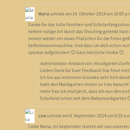
Maria
schrieb am
14. Oktober 2024
um
10:05 p.
Danke für das tolle Familien-und Schulanfangsshooti
heitere ruhige Art durch das Shooting gelenkt hast
immer wieder ein neues Plätzchen für die Fotos gef
Seifenblasenmaschine. Und dass sie dich schon vo
spürbar aufgelockert 🙂 Ganz herzliche Grüße 🙂
Administrator-Antwort von: Musikgarten Dorfe
Lieben Dank für Euer Feedback! Das freut mich
Ich bin aus mehreren Gründen sehr froh darübe
habt den Musikgarten immer so treu besucht u
mehr freu ich mich jetzt, dass ich nun den ers
Schulkind schon seit dem Babymusikgarten 🙂
Lisa
schrieb am
6. September 2024
um
9:20 a.m
Liebe Maria, im September starten wir nun unseren 