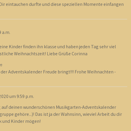
t Dir eintauchen durfte und diese speziellen Momente einfangen
9 a.m.
ine Kinder finden ihn klasse und haben jeden Tag sehr viel
stliche Weihnachtszeit! Liebe Grüße Corinna
n
n der Adventskalender Freude bringt!!! Frohe Weihnachten -
2020
um
9:59 p.m.
 Tag auf deinen wunderschönen Musikgarten-Adventskalender
uppe gehöre...)! Das ist ja der Wahnsinn, wieviel Arbeit du dir
sik und Kinder mögen!