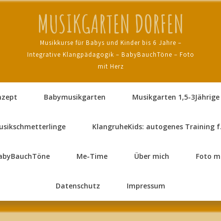
MUSIKGARTEN DORFEN
Musikkurse für Babys und Kinder bis 6 Jahre –
Integrative Klangpädagogik – BabyBauchTöne – Foto
mit Herz
nzept
Babymusikgarten
Musikgarten 1,5-3Jährige
usikschmetterlinge
KlangruheKids: autogenes Training f
abyBauchTöne
Me-Time
Über mich
Foto m
Datenschutz
Impressum