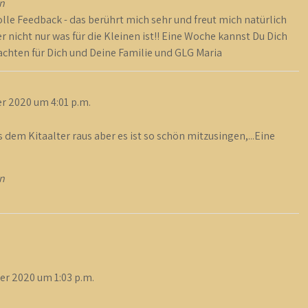
n
olle Feedback - das berührt mich sehr und freut mich natürlich
r nicht nur was für die Kleinen ist!! Eine Woche kannst Du Dich
nachten für Dich und Deine Familie und GLG Maria
r 2020
um
4:01 p.m.
dem Kitaalter raus aber es ist so schön mitzusingen,...Eine
n
er 2020
um
1:03 p.m.