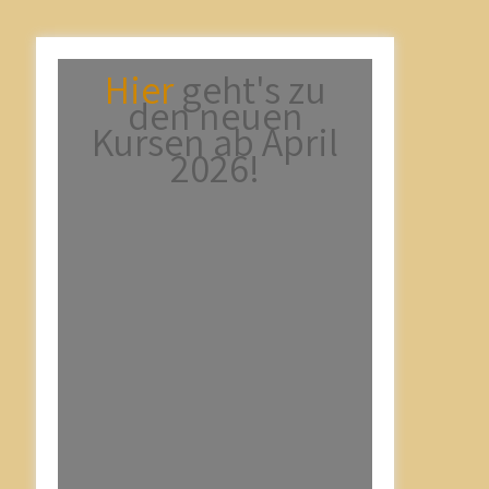
Hier
geht's zu
den neuen
Kursen ab April
2026!