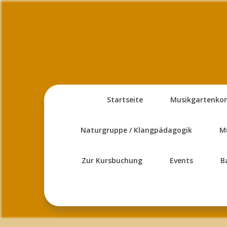
Skip
to
content
Startseite
Musikgartenko
Naturgruppe / Klangpädagogik
M
Zur Kursbuchung
Events
B