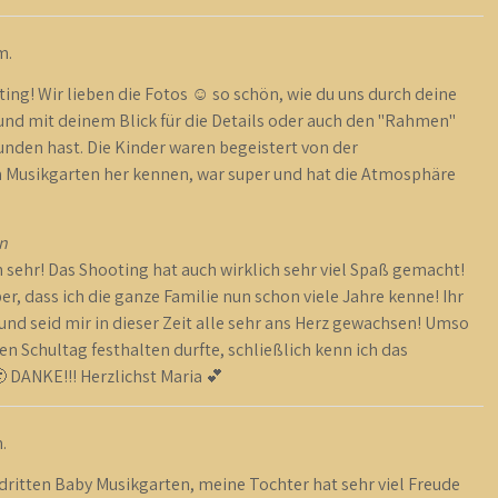
m.
ng! Wir lieben die Fotos ☺️ so schön, wie du uns durch deine
 und mit deinem Blick für die Details oder auch den "Rahmen"
unden hast. Die Kinder waren begeistert von der
m Musikgarten her kennen, war super und hat die Atmosphäre
n
 sehr! Das Shooting hat auch wirklich sehr viel Spaß gemacht!
r, dass ich die ganze Familie nun schon viele Jahre kenne! Ihr
nd seid mir in dieser Zeit alle sehr ans Herz gewachsen! Umso
ten Schultag festhalten durfte, schließlich kenn ich das
 DANKE!!! Herzlichst Maria 💕
.
dritten Baby Musikgarten, meine Tochter hat sehr viel Freude