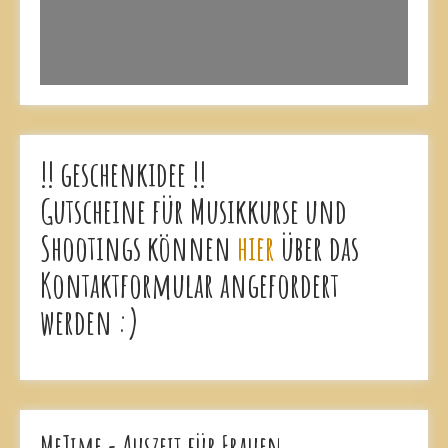
!! geschenkidee !!
Gutscheine für Musikkurse und
Shootings können
hier
über das
Kontaktformular angefordert
werden :)
MeTime - Auszeit für Frauen