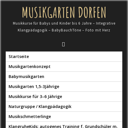
Skip
MUSIKGARTEN DORFEN
to
content
Musikkurse für Babys und Kinder bis 6 Jahre – Integrative
Klangpädagogik – BabyBauchTöne – Foto mit Herz
Startseite
Musikgartenkonzept
Babymusikgarten
Musikgarten 1,5-3Jährige
Musikkurse für 3–6 Jährige
Naturgruppe / Klangpädagogik
Musikschmetterlinge
KlangruheKids: autogenes Training f. Grundschüler m.