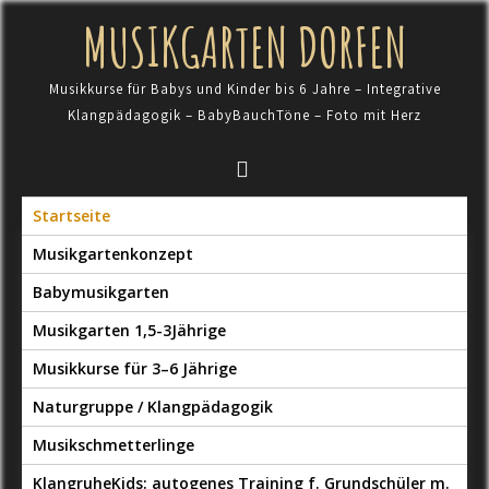
Skip
MUSIKGARTEN DORFEN
to
content
Musikkurse für Babys und Kinder bis 6 Jahre – Integrative
Klangpädagogik – BabyBauchTöne – Foto mit Herz
Startseite
Musikgartenkonzept
Babymusikgarten
Musikgarten 1,5-3Jährige
Musikkurse für 3–6 Jährige
Naturgruppe / Klangpädagogik
Musikschmetterlinge
KlangruheKids: autogenes Training f. Grundschüler m.