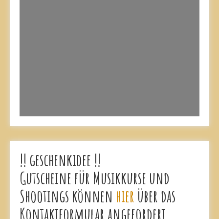
!! geschenkidee !!
Gutscheine für Musikkurse und
Shootings können
hier
über das
Kontaktformular angefordert