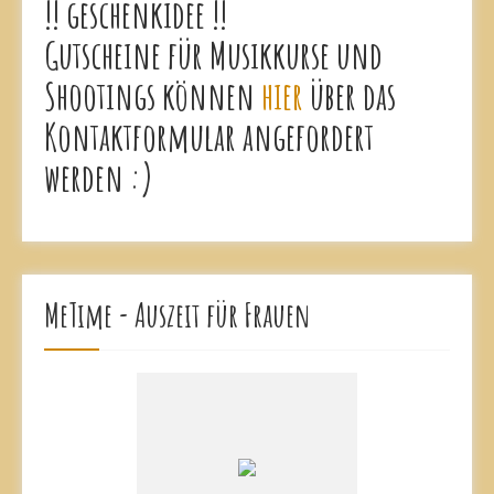
!! geschenkidee !!
Gutscheine für Musikkurse und
Shootings können
hier
über das
Kontaktformular angefordert
werden :)
MeTime - Auszeit für Frauen