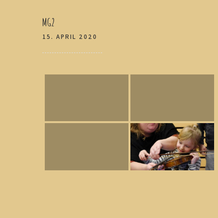
Beitragsnavigation
MG2
15. APRIL 2020