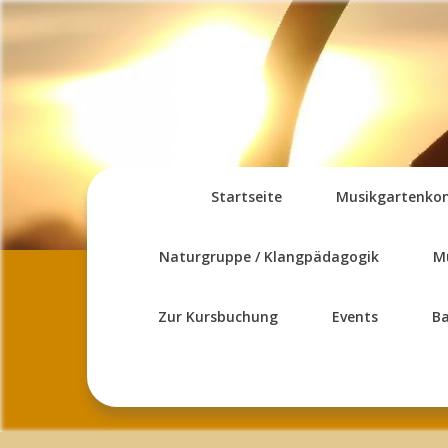
Skip
to
content
Startseite
Musikgartenko
Naturgruppe / Klangpädagogik
M
Zur Kursbuchung
Events
B