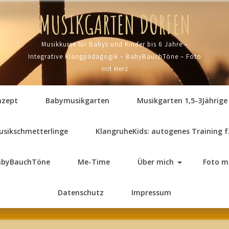
MUSIKGARTEN DORFEN
Musikkurse für Babys und Kinder bis 6 Jahre –
Integrative Klangpädagogik – BabyBauchTöne – Foto
mit Herz
nzept
Babymusikgarten
Musikgarten 1,5-3Jährige
usikschmetterlinge
KlangruheKids: autogenes Training f
abyBauchTöne
Me-Time
Über mich
Foto m
Datenschutz
Impressum