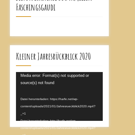
Faschingsgaudi
Kleiner Jahresrückblick 2020
Video-
Media error: Format(s) not supported or
Player
source(s) not found
Datei herunterladen: https://harfe.net/wp-
content/uploads/2021/01/Jahresrueckblick2020.mp4?
_=1
Datei herunterladen: http://harfe.net/wp-
content/uploads/2021/01/Jahresrueckblick2020.mp4?