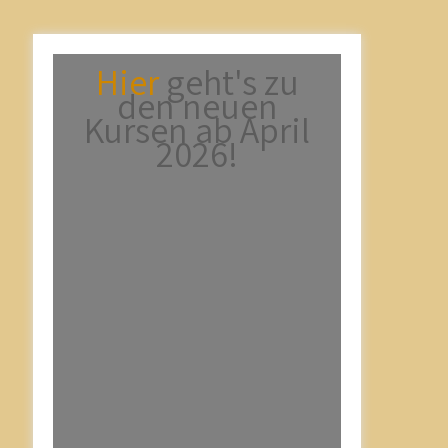
Hier
geht's zu
den neuen
Kursen ab April
2026!