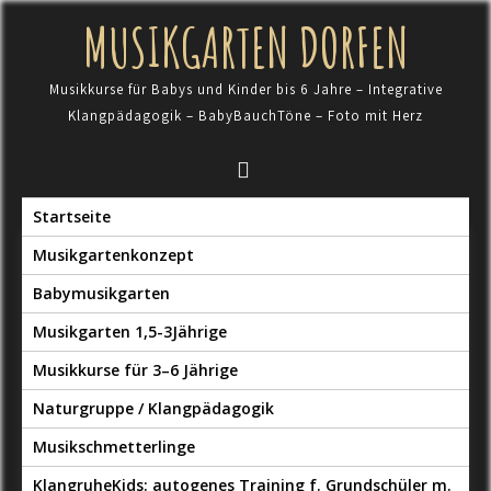
Skip
MUSIKGARTEN DORFEN
to
content
Musikkurse für Babys und Kinder bis 6 Jahre – Integrative
Klangpädagogik – BabyBauchTöne – Foto mit Herz
Startseite
Musikgartenkonzept
Babymusikgarten
Musikgarten 1,5-3Jährige
Musikkurse für 3–6 Jährige
Naturgruppe / Klangpädagogik
Musikschmetterlinge
KlangruheKids: autogenes Training f. Grundschüler m.