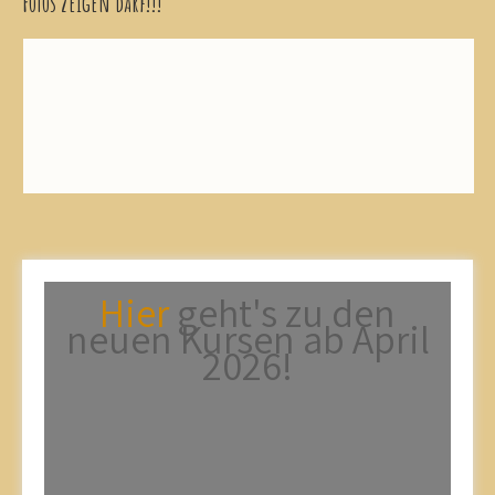
Fotos zeigen darf!!!
Hier
geht's zu den
neuen Kursen ab April
2026!