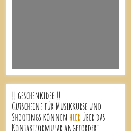
!! geschenkidee !!
Gutscheine für Musikkurse und
Shootings können
hier
über das
Kontaktformular angefordert