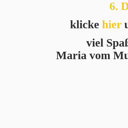
6. 
klicke
hier
u
viel Spa
Maria vom Mus